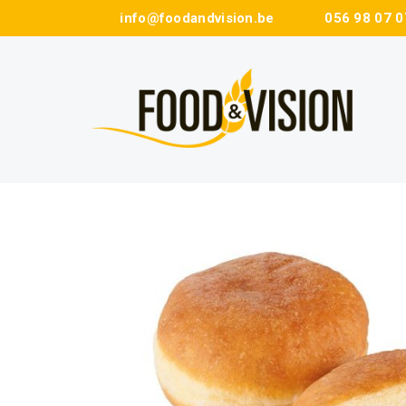
info@foodandvision.be
056 98 07 0