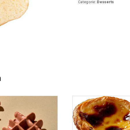
Categorie:
Desserts
n