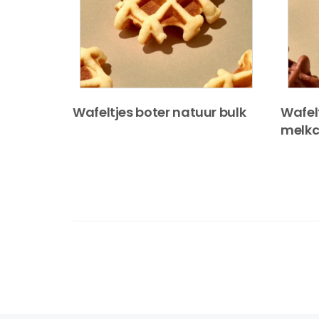
Wafeltjes boter natuur bulk
Wafel
melkc