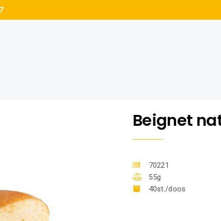
7
Beignet na
70221
55g
40st./doos